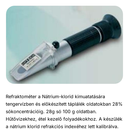
Refraktométer a Nátrium-klorid kimuatatására
tengervízben és előkészített táplálék oldatokban 28%
sókoncentrációig. 28g só 100 g oldatban.
Hűtővizekhez, étel kezelő folyadékokhoz. A készülék
a nátrium klorid refrakciós indexéhez lett kalibrálva.