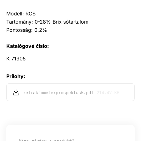
Modell: RCS
Tartomány: 0-28% Brix sótartalom
Pontosság: 0,2%
Katalógové číslo:
K 71905
Prílohy:
refraktometerprospektus5.pdf
214.47 KB
Máte záujem o produkt?