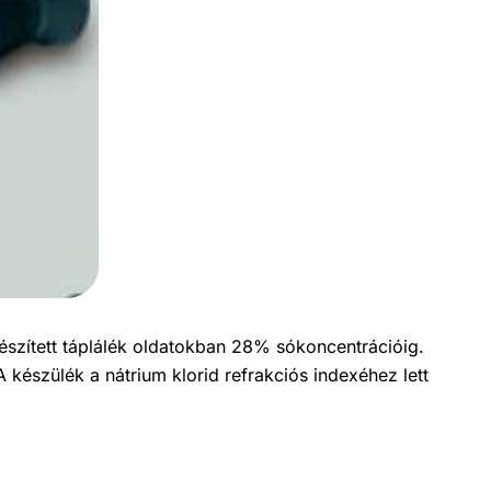
észített táplálék oldatokban 28% sókoncentrációig.
készülék a nátrium klorid refrakciós indexéhez lett