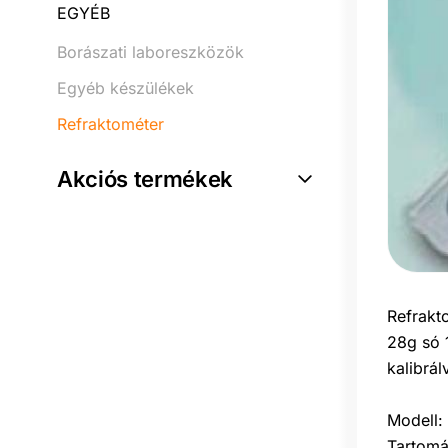
EGYÉB
Borászati laboreszközök
Egyéb készülékek
Refraktométer
Akciós termékek
Refrakt
28g só 
kalibrál
Modell:
Tartomá