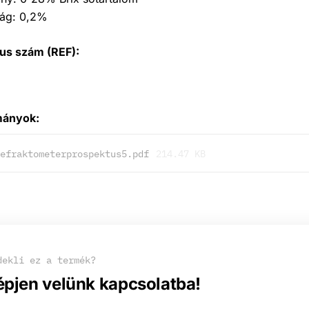
ág: 0,2%
us szám (REF):
5
mányok:
efraktometerprospektus5.pdf
214.47 KB
dekli ez a termék?
épjen velünk kapcsolatba!