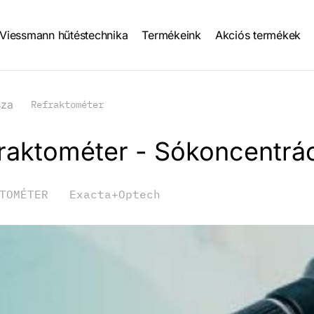
Viessmann hűtéstechnika
Termékeink
Akciós termékek
tion
sza
Refraktométer
raktométer - Sókoncentrác
TOMÉTER
Exacta+Optech