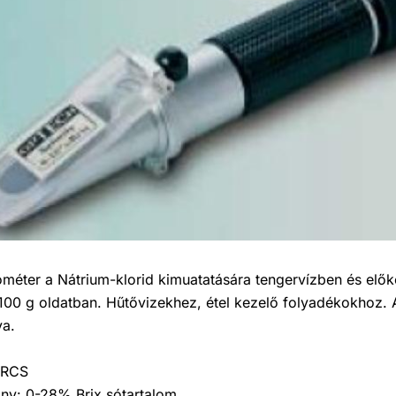
ométer a Nátrium-klorid kimuatatására tengervízben és elők
100 g oldatban. Hűtővizekhez, étel kezelő folyadékokhoz. A 
va.
 RCS
ny: 0-28% Brix sótartalom