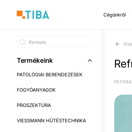
Ugrás
Main
a
Cégünkről
tartalomra
naviga
Keresés
Vis
Keresés
Termékeink
Ref
PATOLÓGIAI BERENDEZÉSEK
REFRAK
FOGYÓANYAGOK
PROSZEKTÚRA
VIESSMANN HŰTÉSTECHNIKA