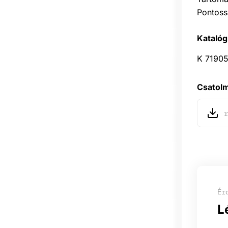
Pontoss
Katalóg
K 7190
Csatol
r
Ér
L