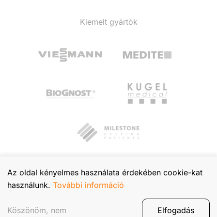
Kiemelt gyártók
Az oldal kényelmes használata érdekében cookie-kat
használunk.
További információ
© 2026 TIBA Kft. Minden jog fenntartva.
Adatvédelmi tájékoztató
Köszönöm, nem
Elfogadás