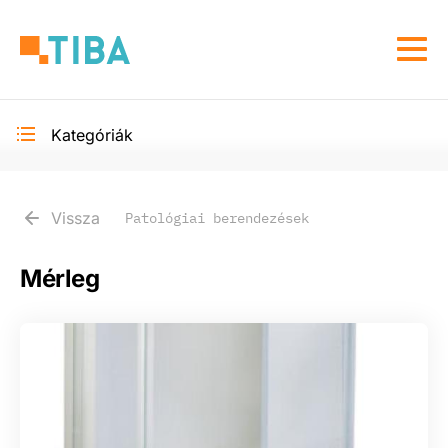
Ugrás
a
Navi
tartalomra
átka
Kategóriák
Toggle
secondary
navigation
Vissza
Patológiai berendezések
Mérleg