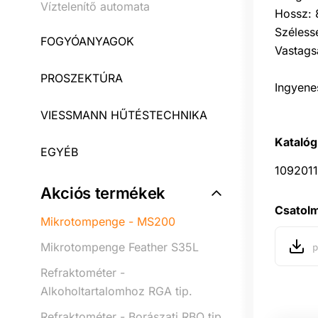
Víztelenítő automata
Hossz:
Széless
FOGYÓANYAGOK
Vastags
PROSZEKTÚRA
Ingyene
VIESSMANN HŰTÉSTECHNIKA
Katalóg
EGYÉB
1092011
Akciós termékek
Csatol
Mikrotompenge - MS200
Mikrotompenge Feather S35L
p
Refraktométer -
Alkoholtartalomhoz RGA tip.
Refraktométer - Borászati RBO tip.