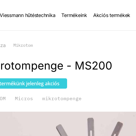
Viessmann hűtéstechnika
Termékeink
Akciós termékek
tion
sza
Mikrotom
krotompenge - MS200
 termékünk jelenleg akciós
OM
Micros
mikrotompenge