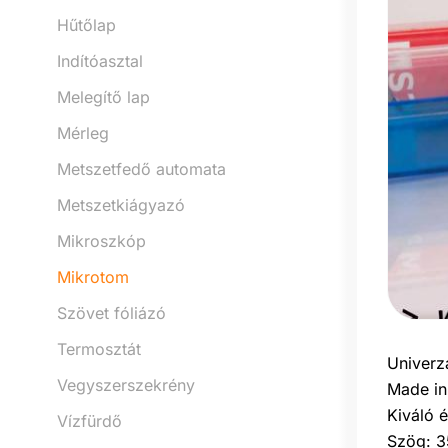
Hűtőlap
Indítóasztal
Melegítő lap
Mérleg
Metszetfedő automata
Metszetkiágyazó
Mikroszkóp
Mikrotom
Szövet fóliázó
Termosztát
Univerz
Vegyszerszekrény
Made in
Kiváló é
Vízfürdő
Szög: 3