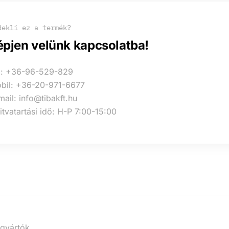
dekli ez a termék?
épjen velünk kapcsolatba!
l: +36-96-529-829
bil: +36-20-971-6677
mail: info@tibakft.hu
itvatartási idő: H-P 7:00-15:00
 gyártók