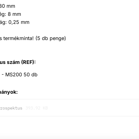
 80 mm
ég: 8 mm
ág: 0,25 mm
s termékminta! (5 db penge)
us szám (REF):
 - MS200 50 db
mányok:
rospektus
393.92 KB