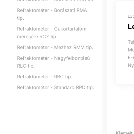
Refraktométer - Borászati RMA
Ér
tip.
L
Refraktométer - Cukortartalom
mérésére RCZ tip.
Te
Refraktométer - Mézhez RMM tip.
Mo
E-
Refraktométer - Nagyfelbontású
Ny
RLC tip.
Refraktométer - RBC tip.
Refraktométer - Standard RPD tip.
Kiemelt