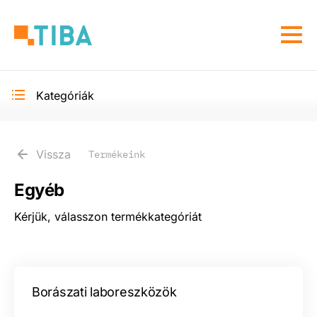
Ugrás
a
Navi
tartalomra
átka
Kategóriák
Toggle
secondary
navigation
Vissza
Termékeink
Egyéb
Kérjük, válasszon termékkategóriát
Borászati laboreszközök