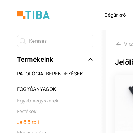
Ugrás
Main
a
Cégünkről
tartalomra
naviga
Keresés
Vis
Keresés
Termékeink
Jelölő
PATOLÓGIAI BERENDEZÉSEK
FOGYÓANYAGOK
Egyéb vegyszerek
Festékek
Jelölő toll
Műanyag áru