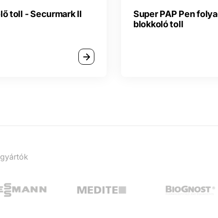
lő toll - Securmark II
Super PAP Pen foly
blokkoló toll
 gyártók