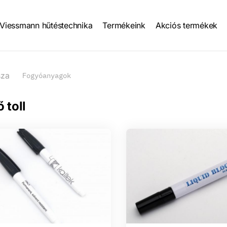
Viessmann hűtéstechnika
Termékeink
Akciós termékek
tion
sza
Fogyóanyagok
 toll