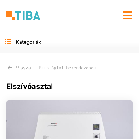
Ugrás
a
Navi
tartalomra
átka
Kategóriák
Toggle
secondary
navigation
Vissza
Patológiai berendezések
Elszívóasztal