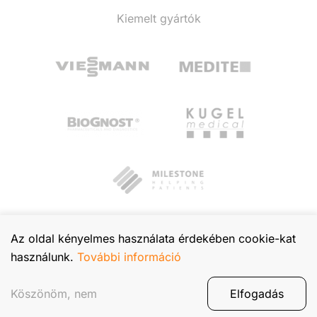
Kiemelt gyártók
Az oldal kényelmes használata érdekében cookie-kat
használunk.
További információ
© 2026 TIBA Kft. Minden jog fenntartva.
Adatvédelmi tájékoztató
Köszönöm, nem
Elfogadás
Footer