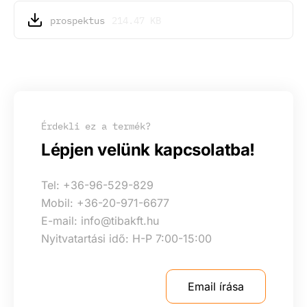
prospektus
214.47 KB
Érdekli ez a termék?
Lépjen velünk kapcsolatba!
Tel: +36-96-529-829
Mobil: +36-20-971-6677
E-mail: info@tibakft.hu
Nyitvatartási idő: H-P 7:00-15:00
Email írása