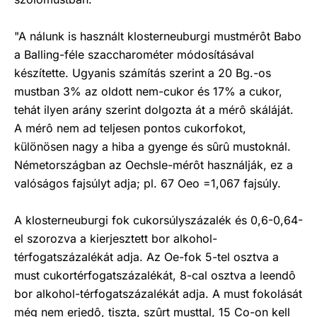
"A nálunk is használt klosterneuburgi mustmérôt Babo
a Balling-féle szaccharométer módosításával
készítette. Ugyanis számítás szerint a 20 Bg.-os
mustban 3% az oldott nem-cukor és 17% a cukor,
tehát ilyen arány szerint dolgozta át a mérô skáláját.
A mérô nem ad teljesen pontos cukorfokot,
különösen nagy a hiba a gyenge és sûrû mustoknál.
Németországban az Oechsle-mérôt használják, ez a
valóságos fajsúlyt adja; pl. 67 Oeo =1,067 fajsúly.
A klosterneuburgi fok cukorsúlyszázalék és 0,6-0,64-
el szorozva a kierjesztett bor alkohol-
térfogatszázalékát adja. Az Oe-fok 5-tel osztva a
must cukortérfogatszázalékát, 8-cal osztva a leendô
bor alkohol-térfogatszázalékát adja. A must fokolását
még nem erjedô, tiszta, szûrt musttal, 15 Co-on kell