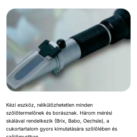
Kézi eszköz, nélkülözhetetlen minden
szőlőtermelőnek és borásznak. Három mérési
skálával rendelkezik (Brix, Babo, Oechsle), a
cukortartalom gyors kimutatására szőlőlében és
szőlőmustban.