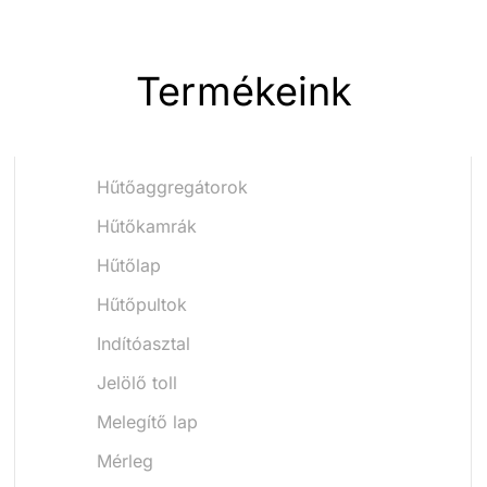
Termékeink
Hűtőaggregátorok
Hűtőkamrák
Hűtőlap
Hűtőpultok
Indítóasztal
Jelölő toll
Melegítő lap
Mérleg