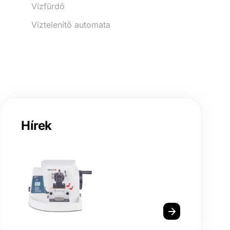
Vízfürdő
Víztelenítő automata
Hírek