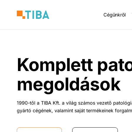
Ugrás
Main
a
Cégünkről
tartalomra
naviga
Komplett pato
megoldások
1990-től a TIBA Kft. a világ számos vezető patológ
gyártó cégének, valamint saját termékeinek forgal