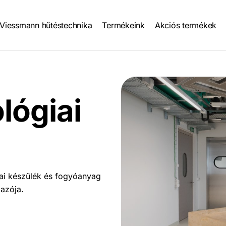
Viessmann hűtéstechnika
Termékeink
Akciós termékek
tion
lógiai
iai készülék és fogyóanyag
mazója.