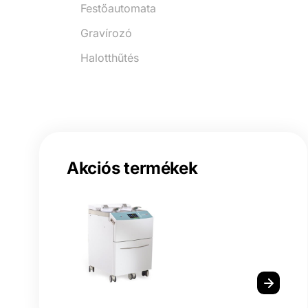
Festőautomata
Gravírozó
Halotthűtés
Akciós termékek