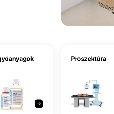
gyóanyagok
Proszektúra