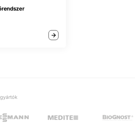
őrendszer
 gyártók