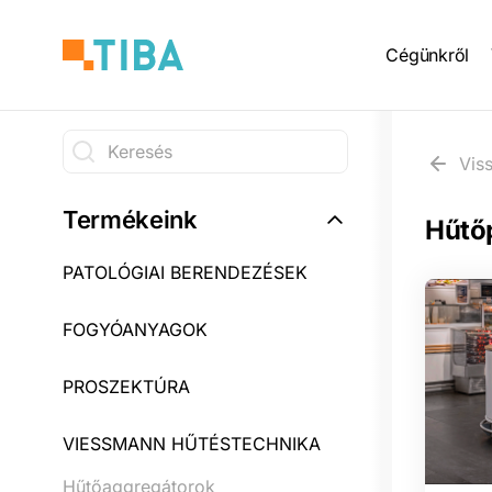
Ugrás
Main
a
Cégünkről
tartalomra
naviga
Keresés
Vis
Keresés
Termékeink
Hűtő
PATOLÓGIAI BERENDEZÉSEK
FOGYÓANYAGOK
PROSZEKTÚRA
VIESSMANN HŰTÉSTECHNIKA
Hűtőaggregátorok