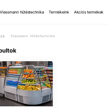
Viessmann hűtéstechnika
Termékeink
Akciós termékek
tion
sza
Viessmann hűtéstechnika
pultok