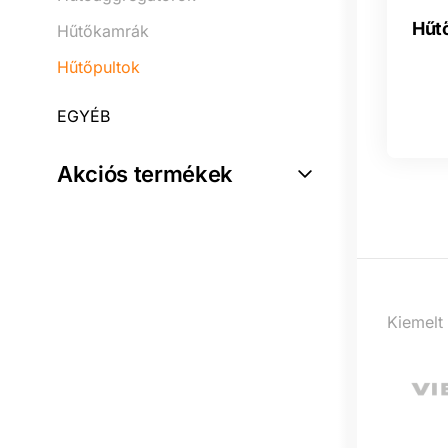
Hűt
Hűtőkamrák
Hűtőpultok
EGYÉB
Akciós termékek
Kiemelt