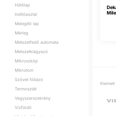
Hűtőlap
Deka
Mil
Indítóasztal
Melegítő lap
Mérleg
Metszetfedő automata
Metszetkiágyazó
Mikroszkóp
Mikrotom
Szövet fóliázó
Kiemelt
Termosztát
Vegyszerszekrény
Vízfürdő