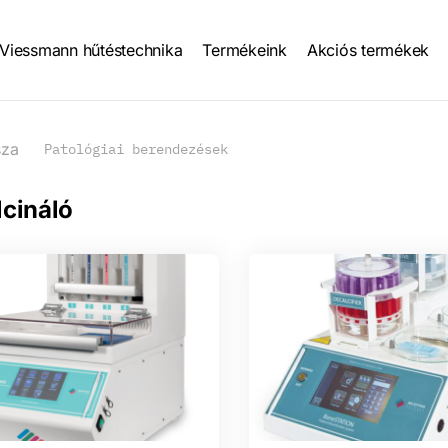
Viessmann hűtéstechnika
Termékeink
Akciós termékek
tion
sza
Patológiai berendezések
cináló