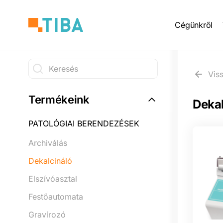
Ugrás
Main
a
Cégünkről
tartalomra
naviga
Keresés
Vis
Keresés
Termékeink
Dekal
PATOLÓGIAI BERENDEZÉSEK
Archiválás
Dekalcináló
Elszívóasztal
Festőautomata
Gravírozó