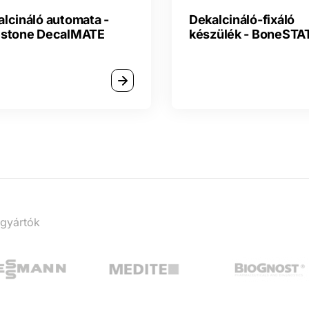
lcináló automata -
Dekalcináló-fixáló
estone DecalMATE
készülék - BoneSTA
 gyártók