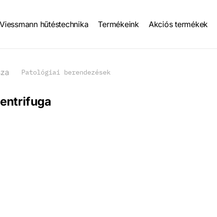
Viessmann hűtéstechnika
Termékeink
Akciós termékek
tion
sza
Patológiai berendezések
entrifuga