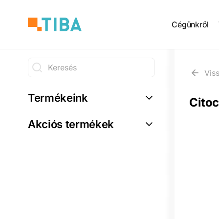
Ugrás
Main
a
Cégünkről
tartalomra
naviga
Keresés
Vis
Keresés
Termékeink
Citoc
Akciós termékek