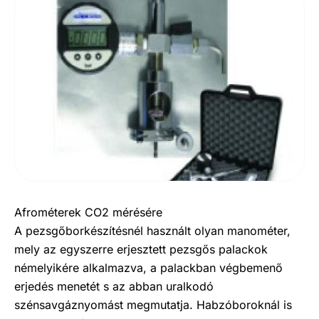
Afrométerek CO2 mérésére
A pezsgőborkészítésnél használt olyan manométer,
mely az egyszerre erjesztett pezsgős palackok
némelyikére alkalmazva, a palackban végbemenő
erjedés menetét s az abban uralkodó
szénsavgáznyomást megmutatja. Habzóboroknál is