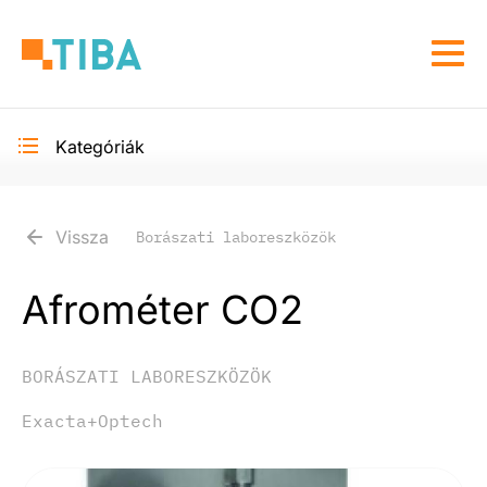
Ugrás
a
Navi
tartalomra
átka
Kategóriák
Toggle
secondary
navigation
Vissza
Borászati laboreszközök
Afrométer CO2
BORÁSZATI LABORESZKÖZÖK
Exacta+Optech