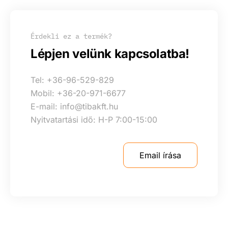
Érdekli ez a termék?
Lépjen velünk kapcsolatba!
Tel: +36-96-529-829
Mobil: +36-20-971-6677
E-mail: info@tibakft.hu
Nyitvatartási idő: H-P 7:00-15:00
Email írása