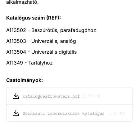
alkalmazható.
Katalógus szám (REF):
A113502 - Beszúrótűs, parafadugóhoz
A113503 - Univerzális, analóg
A113504 - Univerzális digitális
A11349 - Tartályhoz
Csatolmányok:
catalogueafrometers.pdf
2.74 MB
Borászati laboreszközök katalógus
1.33 MB