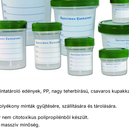
intatároló edények, PP, nagy teherbírású, csavaros kupakk
folyékony minták gyűjtésére, szállítására és tárolására.
y nem citotoxikus polipropilénből készült.
masszív minőség.