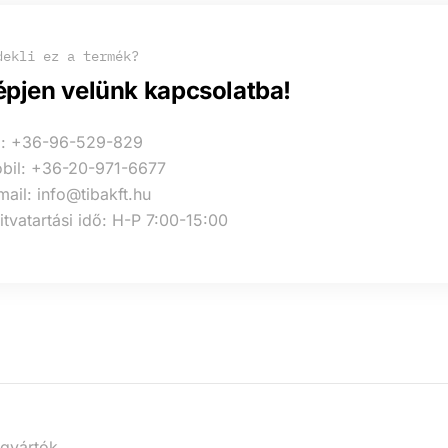
dekli ez a termék?
épjen velünk kapcsolatba!
l: +36-96-529-829
bil: +36-20-971-6677
mail: info@tibakft.hu
itvatartási idő: H-P 7:00-15:00
 gyártók