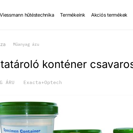
Viessmann hűtéstechnika
Termékeink
Akciós termékek
tion
sza
Műanyag áru
tatároló konténer csavaro
G ÁRU
Exacta+Optech