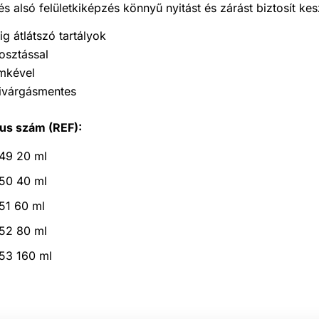
és alsó felületkiképzés könnyű nyitást és zárást biztosít ke
lig átlátszó tartályok
osztással
mkével
ivárgásmentes
us szám (REF):
49 20 ml
50 40 ml
51 60 ml
52 80 ml
53 160 ml