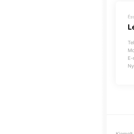
Ér
L
Te
Mo
E-
Ny
Kiemelt